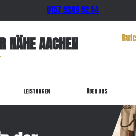
0157 9249 92 54
Rufe
ER NÄHE AACHEN
LEISTUNGEN
ÜBER UNS