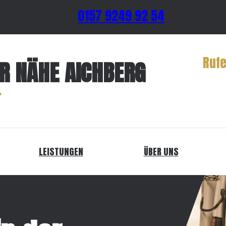
0157 9249 92 54
Rufe
ER NÄHE AICHBERG
LEISTUNGEN
ÜBER UNS