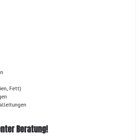
en
ien, Fett)
gen
lleitungen
enter Beratung!