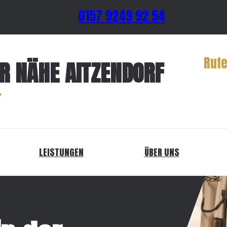
0157 9249 92 54
Rufe
ER NÄHE AITZENDORF
LEISTUNGEN
ÜBER UNS