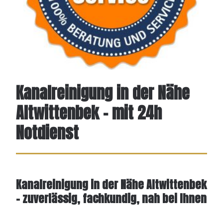
Kanalreinigung in der Nähe
Altwittenbek - mit 24h
Notdienst
Kanalreinigung in der Nähe Altwittenbek
– zuverlässig, fachkundig, nah bei Ihnen