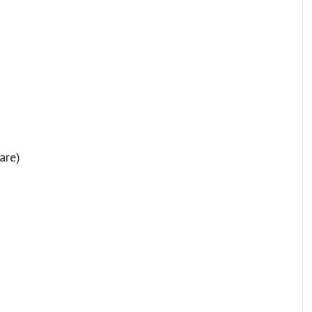
are)
n