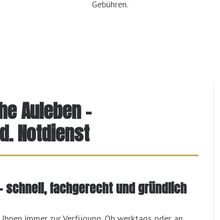
Gebühren.
he Auleben -
d. Notdienst
– schnell, fachgerecht und gründlich
 Ihnen immer zur Verfügung. Ob werktags oder an