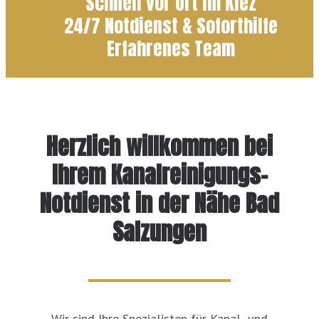
Schnell vor Ort im Kiez
24/7 Notdienst & Soforthilfe
Erfahrenes Team
Herzlich willkommen bei
Ihrem Kanalreinigungs-
Notdienst in der Nähe Bad
Salzungen
Wir sind Ihre Spezialisten für Kanal- und