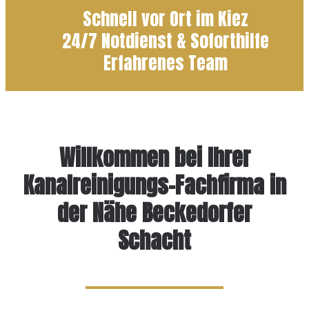
Schnell vor Ort im Kiez
24/7 Notdienst & Soforthilfe
Erfahrenes Team
Willkommen bei Ihrer
Kanalreinigungs-Fachfirma in
der Nähe Beckedorfer
Schacht