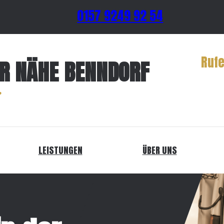
0157 9249 92 54
Rufe
ER NÄHE BENNDORF
LEISTUNGEN
ÜBER UNS