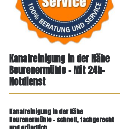
Kanalreinigung in der Nähe
Beurenermühle - Mit 24h-
Notdienst
Kanalreinigung in der Nähe
Beurenermühle – schnell, fachgerecht
und gründlich