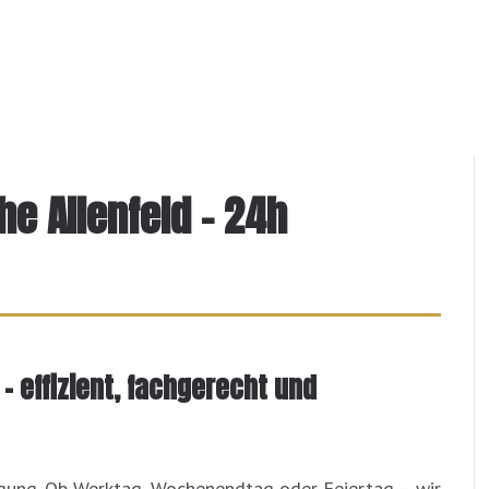
he Allenfeld – 24h
 – effizient, fachgerecht und
fügung. Ob Werktag, Wochenendtag oder Feiertag – wir