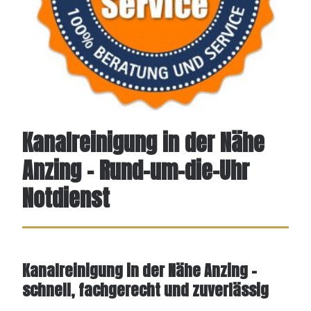
Kanalreinigung in der Nähe
Anzing - Rund-um-die-Uhr
Notdienst
Kanalreinigung in der Nähe Anzing –
schnell, fachgerecht und zuverlässig