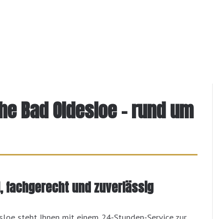
ähe Bad Oldesloe – rund um
l, fachgerecht und zuverlässig
loe steht Ihnen mit einem 24-Stunden-Service zur