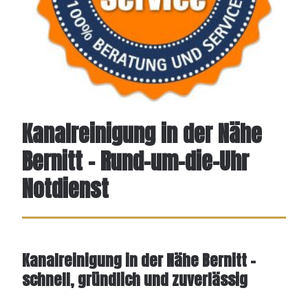
Kanalreinigung in der Nähe
Bernitt – Rund-um-die-Uhr
Notdienst
Kanalreinigung in der Nähe Bernitt –
schnell, gründlich und zuverlässig