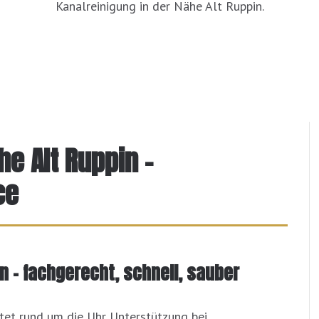
Kanalreinigung in der Nähe Alt Ruppin.
he Alt Ruppin –
ce
in – fachgerecht, schnell, sauber
etet rund um die Uhr Unterstützung bei