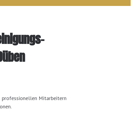
einigungs-
 Düben
d professionellen Mitarbeitern
ionen.