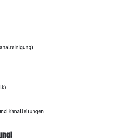
analreinigung)
lk)
nd Kanalleitungen
ung!