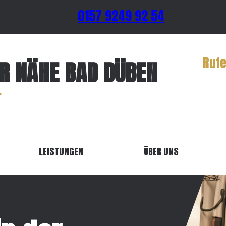
0157 9249 92 54
Rufe
ER NÄHE BAD DÜBEN
LEISTUNGEN
ÜBER UNS