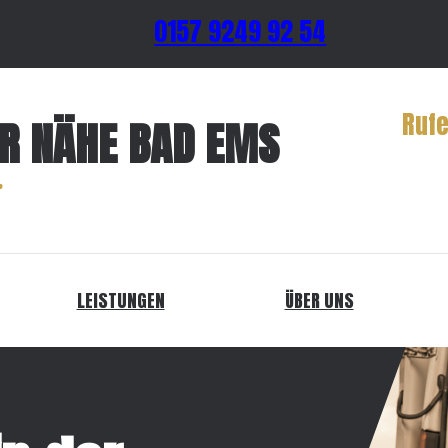
0157 9249 92 54
Rufe
ER NÄHE BAD EMS
LEISTUNGEN
ÜBER UNS