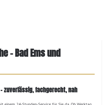
ähe – Bad Ems und
– zuverlässig, fachgerecht, nah
it einem 24-Stunden-Service für Sie da. Ob Werktag